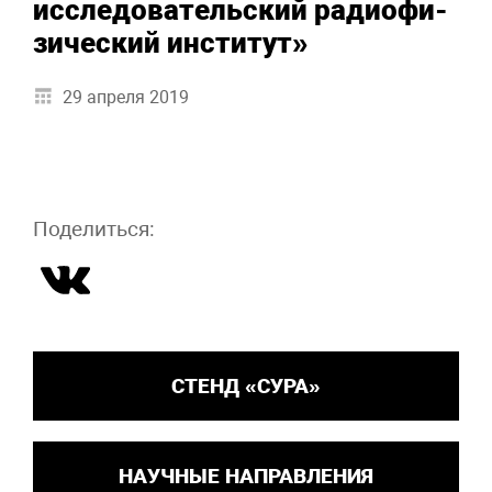
ис­сле­до­ва­тель­ский ра­дио­фи­
зи­чес­кий ин­сти­тут»
29 апреля 2019
Поделиться:
СТЕНД «СУРА»
НАУЧНЫЕ НАПРАВЛЕНИЯ