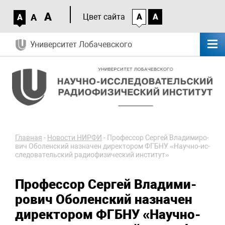
A
A
Цвет сайта
A
A
A
Университет Лобачевского
Главная
-
Новости НИРФИ
-
Про­фес­сор Сер­гей Вла­ди­ми­ро­
вич Обо­лен­ский на­зна­чен ди­рек­то­ром ФГБНУ «На­уч­но-ис­
сле­до­ва­тель­ский ра­дио­фи­зи­чес­кий ин­сти­тут»
Про­фес­сор Сер­гей Вла­ди­ми­
ро­вич Обо­лен­ский на­зна­чен
ди­рек­то­ром ФГБНУ «На­уч­но-