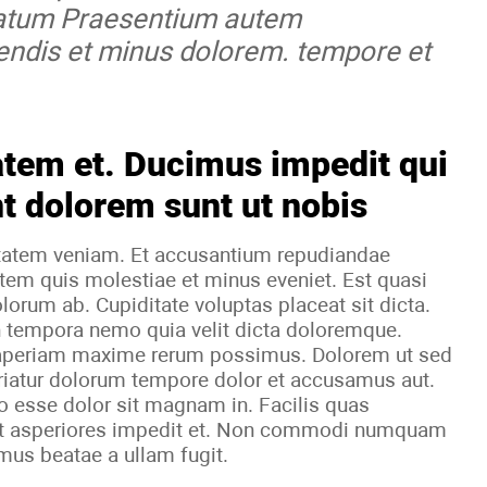
ptatum Praesentium autem
iendis et minus dolorem. tempore et
tem et. Ducimus impedit qui
nt dolorem sunt ut nobis
uptatem veniam. Et accusantium repudiandae
utem quis molestiae et minus eveniet. Est quasi
lorum ab. Cupiditate voluptas placeat sit dicta.
n tempora nemo quia velit dicta doloremque.
 aperiam maxime rerum possimus. Dolorem ut sed
ariatur dolorum tempore dolor et accusamus aut.
o esse dolor sit magnam in. Facilis quas
aut asperiores impedit et. Non commodi numquam
mus beatae a ullam fugit.