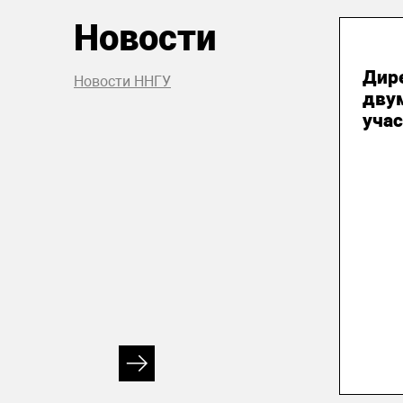
Новости
04
Дир
Новости ННГУ
дву
учас