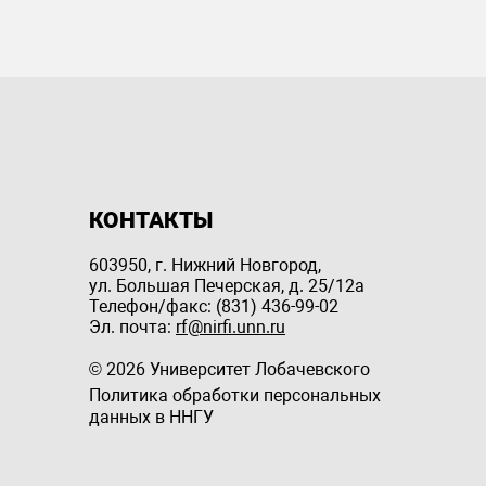
КОНТАКТЫ
603950, г. Нижний Новгород,
ул. Большая Печерская, д. 25/12a
Телефон/факс: (831) 436-99-02
Эл. почта:
rf@nirfi.unn.ru
© 2026 Университет Лобачевского
Политика обработки персональных
данных в ННГУ