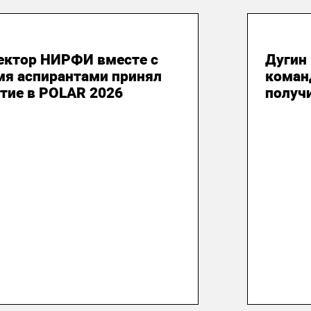
 июня 2026
14 м
ектор НИРФИ вместе с
Дугин 
мя аспирантами принял
коман
тие в POLAR 2026
получ