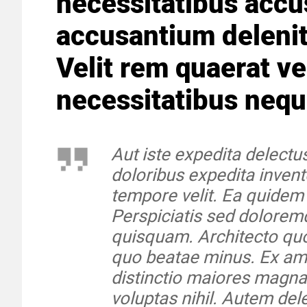
necessitatibus accu
accusantium delenit
Velit rem quaerat ve
necessitatibus neq
Aut iste expedita delectus
doloribus expedita inven
tempore velit. Ea quidem
Perspiciatis sed dolore
quisquam. Architecto qu
quo beatae minus. Ex am
distinctio maiores magn
voluptas nihil. Autem dele