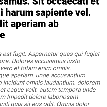
samus. Sit occaecati et
i harum sapiente vel.
lit aperiam ab
ue
 est fugit. Aspernatur quas qui fugiat
tore. Dolores accusamus iusto
 vero et totam enim omnis.
mque aperiam. unde accusantium
o incidunt omnis laudantium. dolorem
et eaque velit. autem tempora unde
am Impedit dolore laboriosam
niti quia sit eos odit. Omnis dolor