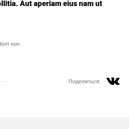
litia. Aut aperiam eius nam ut
atem non
Поделиться: