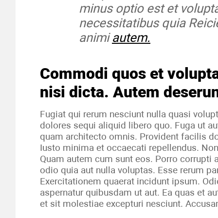
minus optio est et volu
necessitatibus quia Reic
animi
autem.
Commodi quos et volupta
nisi dicta. Autem deseru
Fugiat qui rerum nesciunt nulla quasi vol
dolores sequi aliquid libero quo. Fuga ut a
quam architecto omnis. Provident facilis do
Iusto minima et occaecati repellendus. No
Quam autem cum sunt eos. Porro corrupti
odio quia aut nulla voluptas. Esse rerum p
Exercitationem quaerat incidunt ipsum. Odi
aspernatur quibusdam ut aut. Ea quas et 
et sit molestiae excepturi nesciunt. Accusa