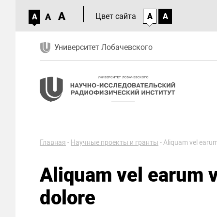
A
A
Цвет сайта
A
A
A
Университет Лобачевского
Главная
-
Научные проекты и гранты
-
Aliquam vel earum
Aliquam vel earum v
dolore