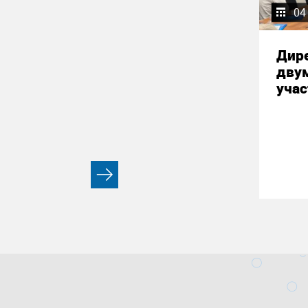
04
Дир
дву
учас