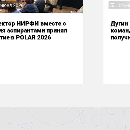
 июня 2026
14 ма
ектор НИРФИ вместе с
Дугин 
мя аспирантами принял
коман
тие в POLAR 2026
получ