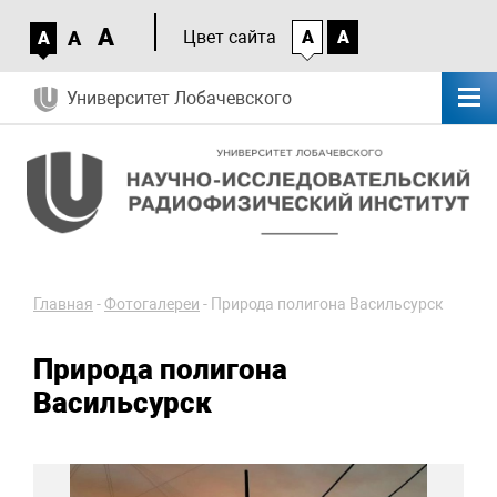
A
A
Цвет сайта
A
A
A
Университет Лобачевского
Главная
-
Фотогалереи
-
Природа полигона Васильсурск
Природа полигона
Васильсурск