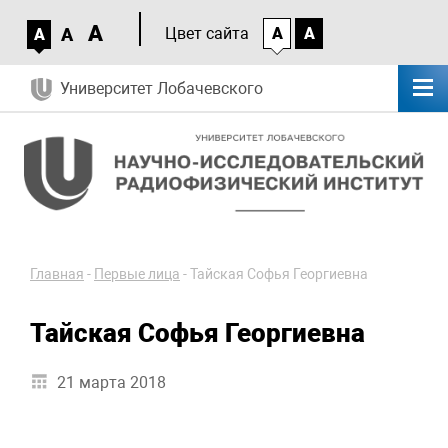
A
A
Цвет сайта
A
A
A
Университет Лобачевского
Главная
-
Первые лица
-
Тайская Софья Георгиевна
Тайская Софья Георгиевна
21 марта 2018