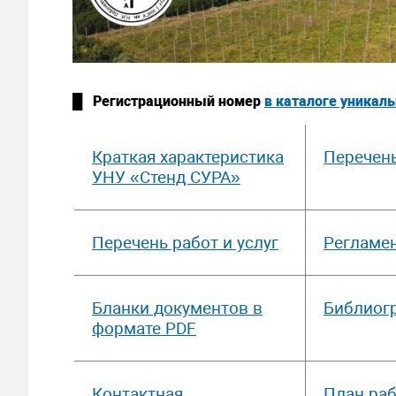
█ Регистрационный номер
в каталоге уникал
Краткая характеристика
Перечен
УНУ «Стенд СУРА»
Перечень работ и услуг
Регламен
Бланки документов в
Библиог
формате PDF
Контактная
План раб