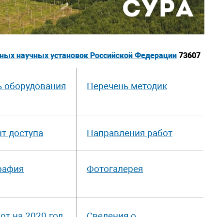
ьных научных установок Российской Федерации
73607
ь оборудования
Перечень методик
т доступа
Направления работ
рафия
Фотогалерея
от на 2020 год
Сведения о